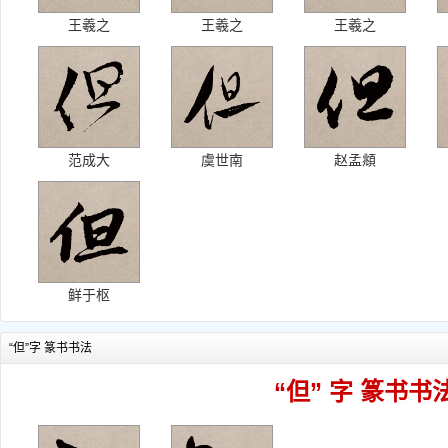
王羲之
王羲之
王羲之
范成大
虞世南
赵孟頫
鲜于枢
“但”字 篆书书法
“但” 字 篆书书