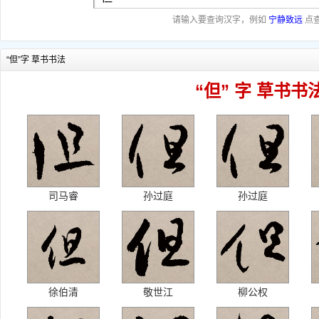
请输入要查询汉字，例如
宁静致远
点
“但”字 草书书法
“但” 字 草书书
司马睿
孙过庭
孙过庭
徐伯清
敬世江
柳公权