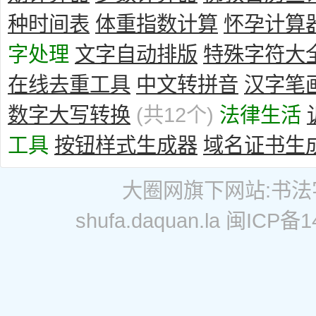
种时间表
体重指数计算
怀孕计算
字处理
文字自动排版
特殊字符大
在线去重工具
中文转拼音
汉字笔
数字大写转换
(共12个)
法律生活
工具
按钮样式生成器
域名证书生
大圈网
旗下网站:
书法
shufa.daquan.la
闽ICP备14