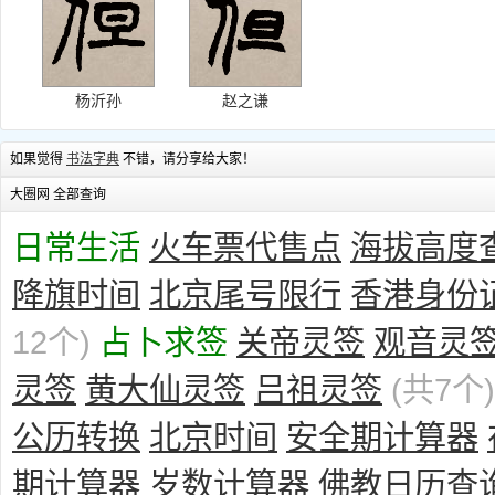
杨沂孙
赵之谦
如果觉得
书法字典
不错，请分享给大家！
大圈网 全部查询
日常生活
火车票代售点
海拔高度
降旗时间
北京尾号限行
香港身份
12个)
占卜求签
关帝灵签
观音灵
灵签
黄大仙灵签
吕祖灵签
(共7个)
公历转换
北京时间
安全期计算器
期计算器
岁数计算器
佛教日历查