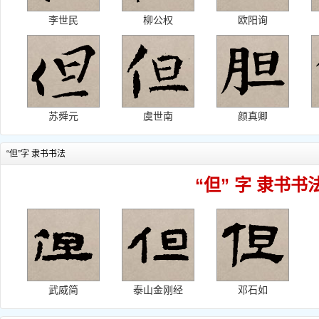
李世民
柳公权
欧阳询
苏舜元
虞世南
颜真卿
“但”字 隶书书法
“但” 字 隶书书
武威简
泰山金刚经
邓石如