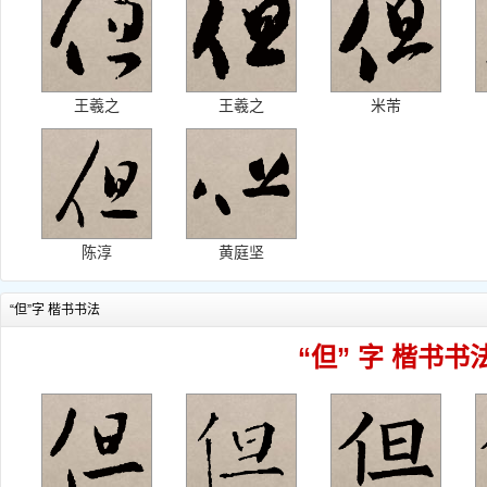
王羲之
王羲之
米芾
陈淳
黄庭坚
“但”字 楷书书法
“但” 字 楷书书