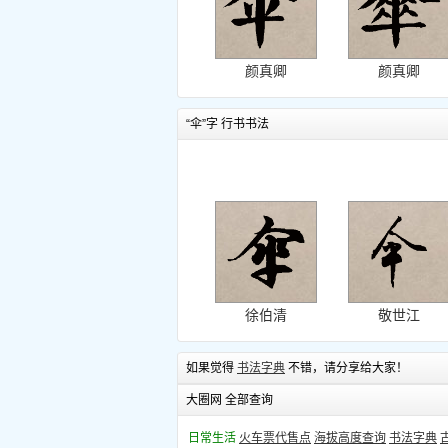
颜真卿
颜真卿
“伞”字 行书书法
徐伯清
敬世江
如果觉得
书法字典
不错，请分享给大家！
大圈网 全部查询
日常生活
火车票代售点
海拔高度查询
书法字典