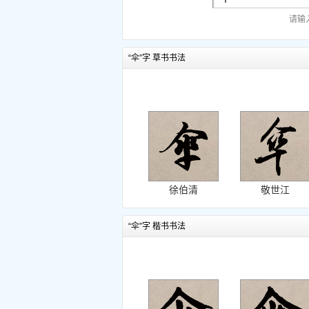
请输
“伞”字 草书书法
徐伯清
敬世江
“伞”字 楷书书法