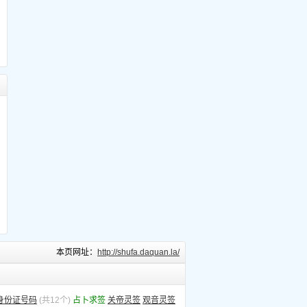
本页网址：
http://shufa.daquan.la/
身份证号码
(共12个)
占卜求签
关帝灵签
观音灵签