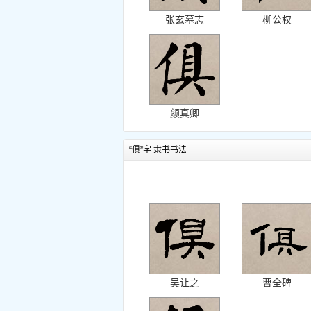
张玄墓志
柳公权
颜真卿
“俱”字 隶书书法
吴让之
曹全碑