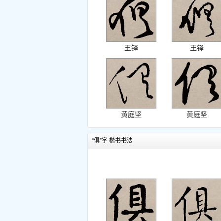
王铎
王铎
黄庭坚
黄庭坚
“俱”字 楷书书法