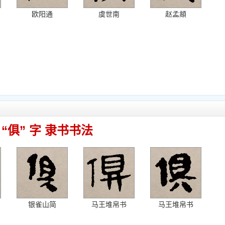
欧阳通
虞世南
赵孟頫
“俱” 字 隶书书法
银雀山简
马王堆帛书
马王堆帛书