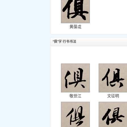
黄葆戉
“俱”字 行书书法
敬世江
文征明