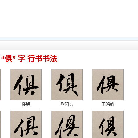
“俱” 字 行书书法
楼钥
欧阳询
王鸿绪