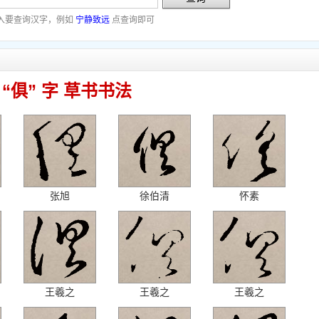
入要查询汉字，例如
宁静致远
点查询即可
“俱” 字 草书书法
张旭
徐伯清
怀素
王羲之
王羲之
王羲之