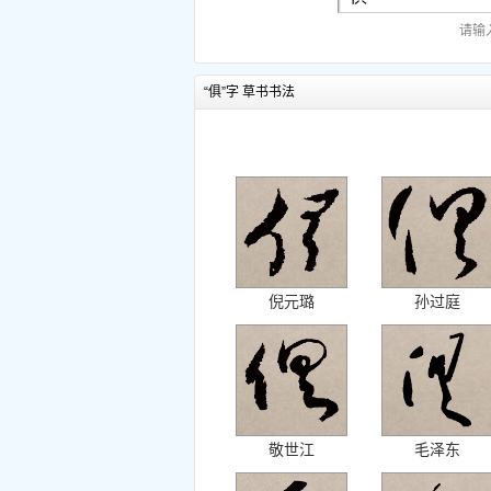
请输
“俱”字 草书书法
倪元璐
孙过庭
敬世江
毛泽东