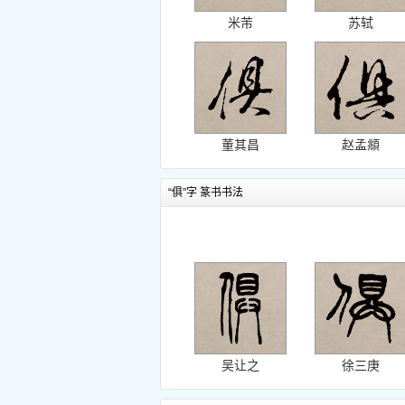
米芾
苏轼
董其昌
赵孟頫
“俱”字 篆书书法
吴让之
徐三庚