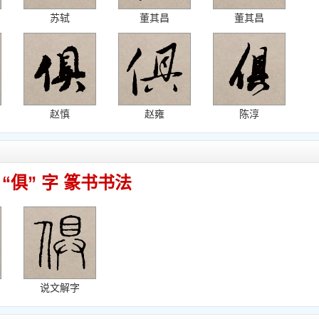
苏轼
董其昌
董其昌
赵慎
赵雍
陈淳
“俱” 字 篆书书法
说文解字