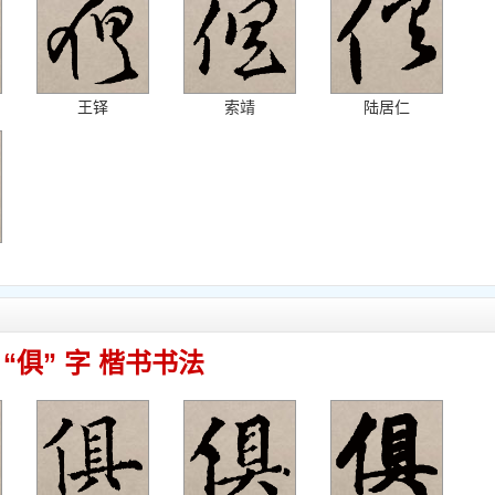
王铎
索靖
陆居仁
“俱” 字 楷书书法