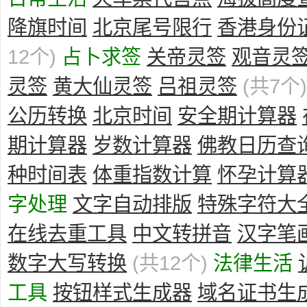
降旗时间
北京尾号限行
香港身份
12个)
占卜求签
关帝灵签
观音灵
灵签
黄大仙灵签
吕祖灵签
(共7个)
公历转换
北京时间
安全期计算器
期计算器
岁数计算器
佛教日历查
种时间表
体重指数计算
怀孕计算
字处理
文字自动排版
特殊字符大
在线去重工具
中文转拼音
汉字笔
数字大写转换
(共12个)
法律生活
工具
按钮样式生成器
域名证书生