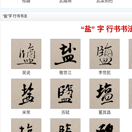
桂馥
武威简
武梁刻石
“盐”字 行书书法
“盐” 字 行书书
吴说
敬世江
李世民
米芾
苏轼
董其昌