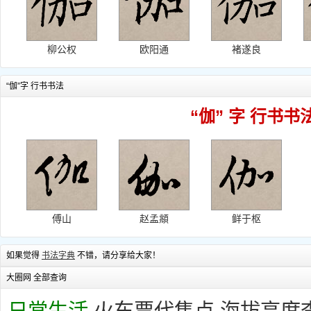
柳公权
欧阳通
褚遂良
“伽”字 行书书法
“伽” 字 行书书
傅山
赵孟頫
鲜于枢
如果觉得
书法字典
不错，请分享给大家！
大圈网 全部查询
日常生活
火车票代售点
海拔高度