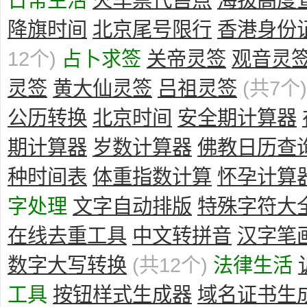
降旗时间
北京尾号限行
香港身份
12个)
占卜求签
关帝灵签
观音灵
灵签
黄大仙灵签
吕祖灵签
(共7个)
公历转换
北京时间
安全期计算器
期计算器
岁数计算器
佛教日历查
种时间表
体重指数计算
怀孕计算
字处理
文字自动排版
特殊字符大
在线去重工具
中文转拼音
汉字笔
数字大写转换
(共12个)
法律生活
工具
按钮样式生成器
域名证书生