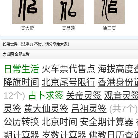
吴大澄
吴昌硕
徐三庚
如果觉得
书法字典
不错，请分享给大家！
大圈网 全部查询
日常生活
火车票代售点
海拔高度
降旗时间
北京尾号限行
香港身份
12个)
占卜求签
关帝灵签
观音灵
灵签
黄大仙灵签
吕祖灵签
(共7个)
公历转换
北京时间
安全期计算器
期计算器
岁数计算器
佛教日历查