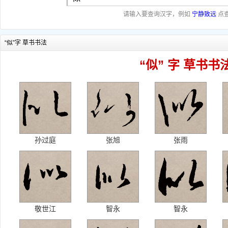
请输入要查询汉字，例如
宁静致远
点
“似”字 草书书法
“似” 字 草书书
孙过庭
张旭
张雨
敬世江
智永
智永