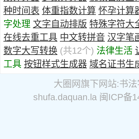
种时间表
体重指数计算
怀孕计算
字处理
文字自动排版
特殊字符大
在线去重工具
中文转拼音
汉字笔
数字大写转换
(共12个)
法律生活
工具
按钮样式生成器
域名证书生
大圈网
旗下网站:
书法
shufa.daquan.la
闽ICP备14