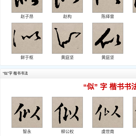
赵子昂
赵构
陈绎曾
鲜于枢
黄庭坚
黄庭坚
“似”字 楷书书法
“似” 字 楷书书
智永
柳公权
虞世南