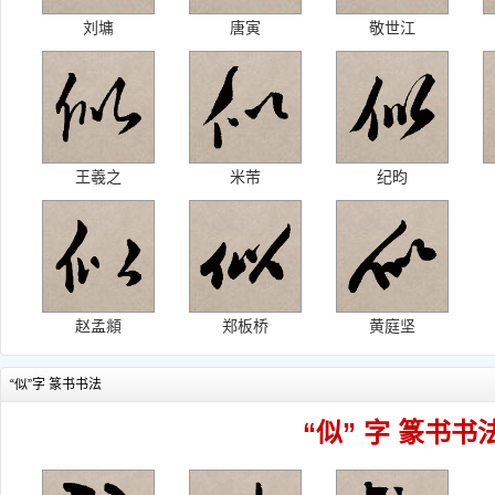
刘墉
唐寅
敬世江
王羲之
米芾
纪昀
赵孟頫
郑板桥
黄庭坚
“似”字 篆书书法
“似” 字 篆书书