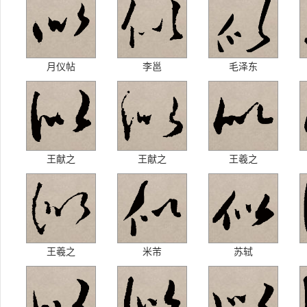
月仪帖
李邕
毛泽东
王献之
王献之
王羲之
王羲之
米芾
苏轼